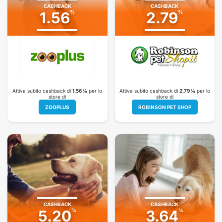
CASHBACK
CASHBACK
1.56
%
2.79
%
Attiva subito cashback di
1.56%
per lo
Attiva subito cashback di
2.79%
per lo
store di
store di
ZOOPLUS
ROBINSON PET SHOP
CASHBACK
CASHBACK
5.20
%
3.64
%