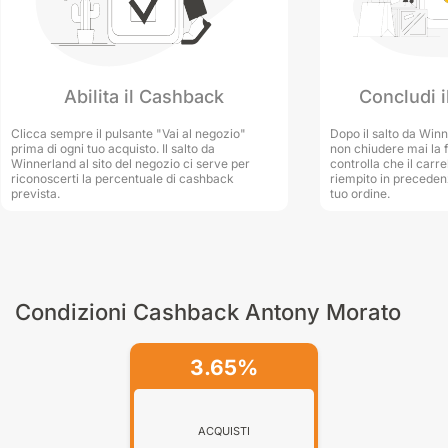
risparmio? Ti diamo un consiglio: non perdere l'opportunità di
risparmiare discrete somme sui prodotti Antony Morato, usa il
servizio di cashback offerto da Winnerland!
Concludi i
Abilita il Cashback
Abilitando il cashback, se sei un cliente abituale Antony Morato,
Dopo il salto da Winn
Clicca sempre il pulsante "Vai al negozio"
non chiudere mai la f
prima di ogni tuo acquisto. Il salto da
potrai accumulare una percentuale di quanto hanno speso per i
controlla che il carre
Winnerland al sito del negozio ci serve per
riempito in preceden
riconoscerti la percentuale di cashback
capi che più desideri.
tuo ordine.
prevista.
Esplora la collezione Antony Morato, scegli l’abbigliamento
adatto per questa stagione e accumula cashback! Sperimenta il
perfetto equilibrio tra stile, qualità, tendenze e… convenienza.
Condizioni Cashback Antony Morato
3.65%
ACQUISTI