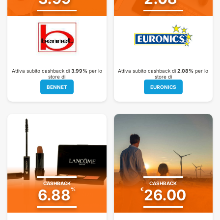
Attiva subito cashback di
3.99%
per lo
Attiva subito cashback di
2.08%
per lo
store di
store di
BENNET
EURONICS
CASHBACK
CASHBACK
6.88
%
€
26.00