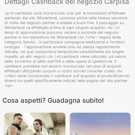
Dettagli Cashback del negozio Carpisa
<p>Il cashback sarà riconosciuto solo per le transazioni effettuate
partendo dal sito Winnerland, concluse online nella stessa sessione
di visita del negozio partner e andate a buon fine. Il passaggio su
Winnerland va effettuato prima di ogni singolo acquisto.<br />I
tempi di approvazione possono variare a seconda del negozio
partner e non dipendono da Winnerland.<br />Per i negozi della
categoria Servizi - in particolare compagnie telefoniche e fornitori
luce/gas - l'approvazione avviene solo ad utenza regolarmente
attivata; ciò può comportare tempistiche sensibilmente più lunghe
rispetto ad altri negozi.<br />Il cashback viene calcolato sul valore
dello scontrino al netto dell'IVA e delle spese di spedizione. Il
cashback potrebbe non essere riconosciuto nel caso di acquisti
effettuati utilizzando coupon o codici sconto (voucher code).<br
/>Non viene riconosciuto il cashback sull'acquisto di prodotti/servizi
diversi da quelli specificamente indicati nella pagina del sito partner.
</p>
Cosa aspetti? Guadagna subito!