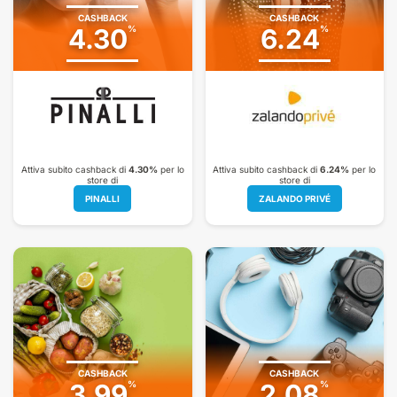
CASHBACK
CASHBACK
4.30
%
6.24
%
Attiva subito cashback di
4.30%
per lo
Attiva subito cashback di
6.24%
per lo
store di
store di
PINALLI
ZALANDO PRIVÉ
CASHBACK
CASHBACK
3.99
%
2.08
%