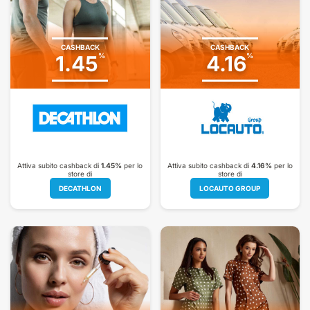
CASHBACK
CASHBACK
1.45
%
4.16
%
Attiva subito cashback di
1.45%
per lo
Attiva subito cashback di
4.16%
per lo
store di
store di
DECATHLON
LOCAUTO GROUP