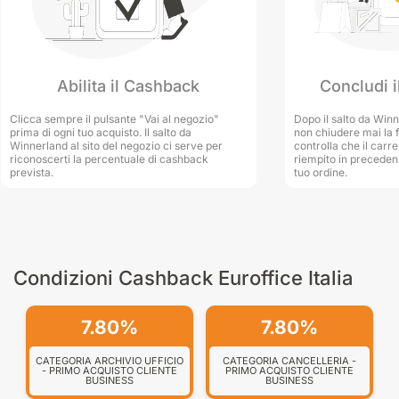
Concludi i
Abilita il Cashback
Dopo il salto da Winn
Clicca sempre il pulsante "Vai al negozio"
non chiudere mai la f
prima di ogni tuo acquisto. Il salto da
controlla che il carre
Winnerland al sito del negozio ci serve per
riempito in preceden
riconoscerti la percentuale di cashback
tuo ordine.
prevista.
Condizioni Cashback Euroffice Italia
7.80%
7.80%
CATEGORIA ARCHIVIO UFFICIO
CATEGORIA CANCELLERIA -
- PRIMO ACQUISTO CLIENTE
PRIMO ACQUISTO CLIENTE
BUSINESS
BUSINESS