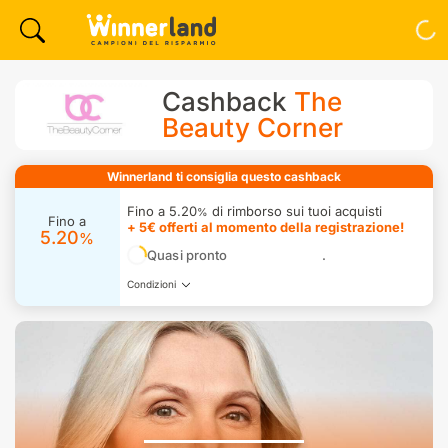
Cashback
The
Beauty Corner
Winnerland ti consiglia questo cashback
Fino a 5.20
di rimborso sui tuoi acquisti
%
Fino a
+ 5€ offerti al momento della registrazione!
5.20
%
Quasi pronto
Condizioni