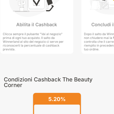
presso The Beauty Corner. Siamo pronti a offrirti consigli e
suggerimenti personalizzati per aiutarti a trovare i prodotti
giusti per le tue esigenze di cosmesi. Affidati a noi per ottenere
Concludi i
Abilita il Cashback
i risultati desiderati e rivelare la tua bellezza interiore ed
esteriore.
Dopo il salto da Winn
Clicca sempre il pulsante "Vai al negozio"
non chiudere mai la f
prima di ogni tuo acquisto. Il salto da
controlla che il carre
Winnerland al sito del negozio ci serve per
riempito in preceden
riconoscerti la percentuale di cashback
tuo ordine.
prevista.
Condizioni Cashback The Beauty
Corner
5.20%