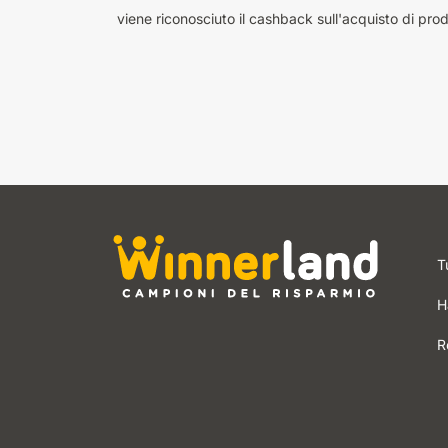
viene riconosciuto il cashback sull'acquisto di prodo
T
H
R