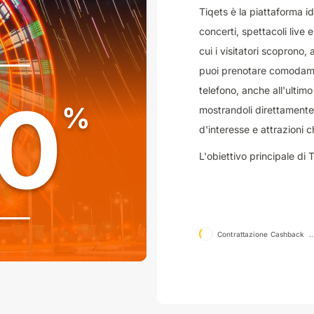
Tiqets è la piattaforma id
concerti, spettacoli live e
cui i visitatori scoprono, 
puoi prenotare comodament
telefono, anche all'ultim
60
%
mostrandoli direttamente 
d'interesse e attrazioni c
L'obiettivo principale di 
accessibile a un pubblic
e attrazioni per creare e
piattaforma innovativa, 
destinazioni culturali in 
Contrattazione Cashback
curata di musei, spettacol
di prenotare i tuoi biglie
tempo prezioso durante la