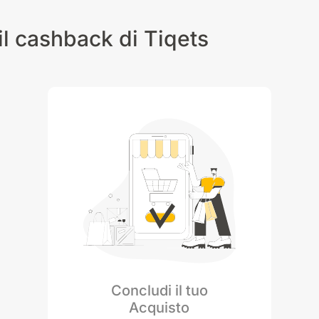
Non dimenticare di abilit
ottenere ulteriori vantag
l cashback di Tiqets
accumulare una percentu
portafoglio virtuale, ren
gratificante. Clicca sul ta
cashback e goderti le tue
Concludi il tuo
Acquisto