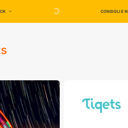
ACK
CONSIGLI E 
Risparmio C
Spesa
Intrattenimento
Risparmio E
Megastore
ts
Risparmio S
Moda e Accessori
Risparmio T
chi
Servizi
nessere
Sport
Ufficio
Informatica
Viaggi
Tutti i negozi