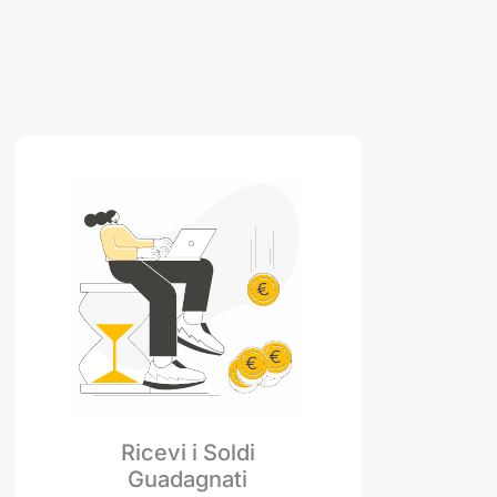
are il cashback offerto da Winnerland per
gi. Con il cashback, gli utenti possono
ale di quanto hanno speso nel loro
dendo l'esperienza con Tiqets ancora più
sto "Abilita" qui sotto per attivare il
 esperienze culturali con Tiqets.
Ricevi i Soldi
Guadagnati