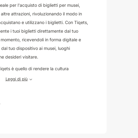
eale per l'acquisto di biglietti per musei,
 altre attrazioni, rivoluzionando il modo in
acquistano e utilizzano i biglietti. Con Tiqets,
e i tuoi biglietti direttamente dal tuo
o momento, ricevendoli in forma digitale e
dal tuo dispositivo ai musei, luoghi
he desideri visitare.
Tiqets è quello di rendere la cultura
o sempre più ampio, connettendo viaggiatori
Leggi di più
sperienze indimenticabili. Grazie a questa
puoi esplorare una vasta gamma di
tutto il mondo, scegliendo tra una selezione
i e concerti live. Tiqets ti offre la comodità
tti in modo rapido e sicuro, risparmiando
 tua visita.