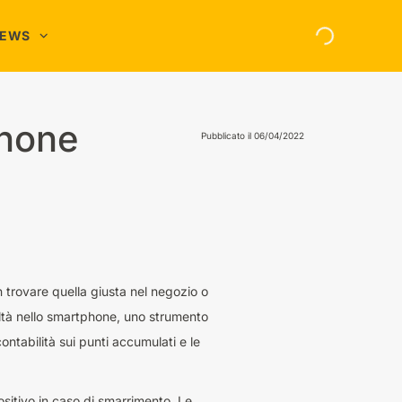
NEWS
asa e Famiglia
nergia
phone
Pubblicato il
06/04/2022
hopping Online
elefonia
on trovare quella giusta nel negozio o
eltà nello smartphone, uno strumento
ontabilità sui punti accumulati e le
ositivo in caso di smarrimento. Le