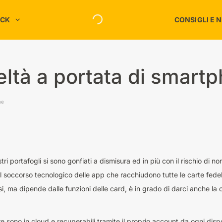
ACK
CONSIGLI E 
Risparmio C
Spesa
Intrattenimento
Risparmio E
deltà a portata di smart
Megastore
Risparmio S
Moda e Accessori
Risparmio T
ne
chi
Servizi
nessere
Sport
Ufficio
Informatica
Viaggi
tri portafogli si sono gonfiati a dismisura ed in più con il rischio di n
 il soccorso tecnologico delle app che racchiudono tutte le carte fed
Tutti i negozi
si, ma dipende dalle funzioni delle card, è in grado di darci anche la c
ere sono in cloud e recuperabili tramite il proprio account da ogni disp