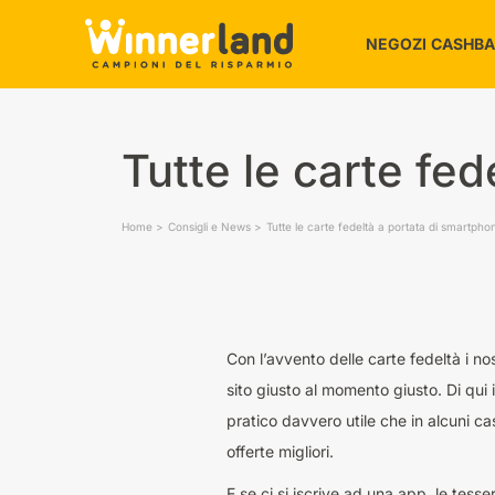
NEGOZI CASHB
Alimentari e 
Tutte le carte fe
Amici animali
Auto e Moto
Home
Consigli e News
Tutte le carte fedeltà a portata di smartpho
Bambini e Gio
Bellezza e Be
Casa
Elettronica e 
Con l’avvento delle carte fedeltà i nos
sito giusto al momento giusto. Di qui
pratico davvero utile che in alcuni ca
offerte migliori.
E se ci si iscrive ad una app, le tess