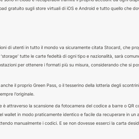
oad gratuito sugli store virtuali di iOS e Android e tutto quello che do
ilioni di utenti in tutto il mondo va sicuramente citata Stocard, che pr
‘storage’ tutte le carte fedeltà di ogni tipo e nazionalità, sarà comu
stazioni per ottenere i formati più su misura, considerando che si p
nche il proprio Green Pass, o il tesserino della lotteria degli scontrin
empre l’originale.
ce è attraverso la scansione da fotocamera del codice a barre o QR cod
l wallet in modo praticamente identico e facile da recuperare in un a
tendo manualmente i codici. E se non dovesse esserci la carta desi