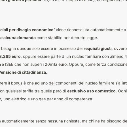
ciali per disagio economico’
viene riconosciuta automaticamente a ci
re alcuna domanda
come stabilito per decreto legge.
ni bisogna dunque solo essere in possesso dei
requisiti giusti
, ovvero
8.265 euro
, oppure essere parte di un nucleo familiare con almeno 4 
a
e ISEE che non superi i 20mila euro. Oppure, come terza condizione
Pensione di cittadinanza
.
enere il bonus è che ad uno dei componenti del nucleo familiare sia
in
con qualsiasi tariffa tra quelle però di
esclusivo uso domestico
. Ogni
o, uno elettrico e uno gas per anno di competenza.
 automaticamente senza nessuna richiesta, ma chi ne ha bisogno d