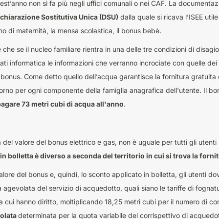
st’anno non si fa più negli uffici comunali o nei CAF. La documenta
chiarazione Sostitutiva Unica (DSU)
dalla quale si ricava l’ISEE utile
o di maternità, la mensa scolastica, il bonus bebè.
che se il nucleo familiare rientra in una delle tre condizioni di dis
ati informatica le informazioni che verranno incrociate con quelle dei
ai bonus. Come detto quello dell’acqua garantisce la fornitura gratuita
giorno per ogni componente della famiglia anagrafica dell'utente. Il b
agare 73 metri cubi di acqua all'anno
.
a del valore del bonus elettrico e gas, non è uguale per tutti gli utenti
n bolletta è diverso a seconda del territorio in cui si trova la forni
lore del bonus e, quindi, lo sconto applicato in bolletta, gli utenti do
ffa agevolata del servizio di acquedotto, quali siano le tariffe di fogn
a cui hanno diritto, moltiplicando 18,25 metri cubi per il numero di c
olata
determinata per la quota variabile del corrispettivo di acquedotto