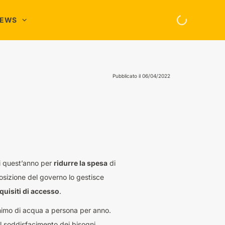
NEWS
asa e Famiglia
nergia
Pubblicato il
06/04/2022
hopping Online
elefonia
di quest’anno per
ridurre la spesa
di
osizione del governo lo gestisce
quisiti di accesso
.
nimo di acqua a persona per anno.
l soddisfacimento dei bisogni