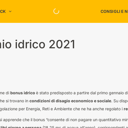
ACK
CONSIGLI E 
Risparmio C
Spesa
Intrattenimento
Risparmio E
io idrico 2021
Megastore
Risparmio S
Moda e Accessori
Risparmio T
chi
Servizi
nessere
Sport
Ufficio
Informatica
Viaggi
ome di
bonus idrico
è stato predisposto a partire dal primo gennaio 
che si trovano in
condizioni di disagio economico e sociale
. Su disp
Tutti i negozi
egolazione per Energia, Reti e Ambiente che ne ha anche regolato i
re
si apprende che il bonus “consente di non pagare un quantitativo mi
 litri giorno a persona
(18,25 mc di acqua all'anno), corrispondenti a