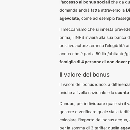
l’accesso ai bonus sociali
che da que
domanda andrà fatta attraverso la
Di
agevolate
, come ad esempio l’assegn
Il meccanismo che si innesta prevede 
prima, l’INPS invierà alla sua banca d
positivo autorizzeranno l’elegibilità 
annua che è pari a 50 litri/abitante/
famiglia di 4 persone
di
non dover p
Il valore del bonus
Il valore del bonus idrico, a differenz
uniche a livello nazionale e lo
sconto i
Dunque, per individuare quale sia il va
gestore e verificare quale sia la tari
calcolare l'importo del bonus acqua, 
per la somma di 3 tariffe: quella
agev