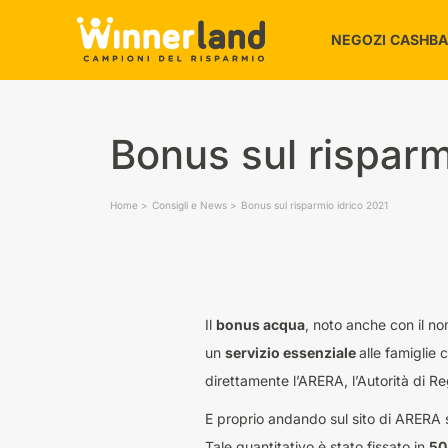
NEGOZI CASHB
Alimentari e 
Bonus sul risparm
Amici animali
Auto e Moto
Home
Consigli e News
Bonus sul risparmio idrico 2021
Bambini e Gio
Bellezza e Be
Casa
Elettronica e 
Il
bonus acqua
, noto anche con il n
un
servizio essenziale
alle famiglie 
direttamente l’ARERA, l’Autorità di R
E proprio andando sul sito di ARERA 
Tale quantitativo è stato fissato in
50