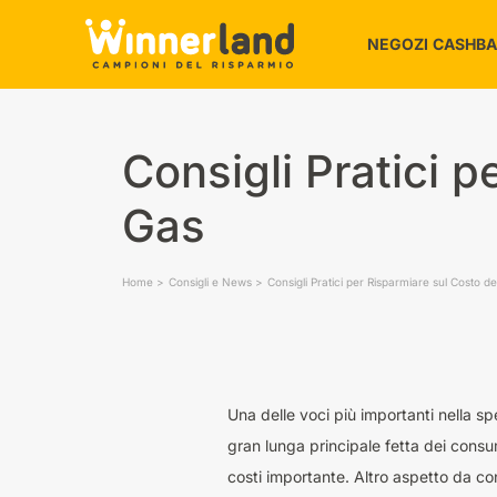
NEGOZI CASHB
Alimentari e 
Consigli Pratici p
Amici animali
Auto e Moto
Gas
Bambini e Gio
Bellezza e Be
Home
Consigli e News
Consigli Pratici per Risparmiare sul Costo de
Casa
Elettronica e 
Una delle voci più importanti nella spe
gran lunga principale fetta dei consum
costi importante. Altro aspetto da con