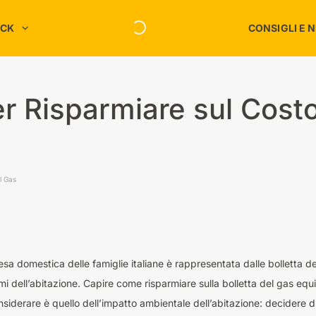
ACK
CONSIGLI E 
Risparmio C
Spesa
Intrattenimento
Risparmio E
er Risparmiare sul Cost
Megastore
Risparmio S
Moda e Accessori
Risparmio T
chi
Servizi
nessere
Sport
l Gas
Ufficio
Informatica
Viaggi
sa domestica delle famiglie italiane è rappresentata dalle bolletta del
Tutti i negozi
i dell’abitazione. Capire come risparmiare sulla bolletta del gas equiv
siderare è quello dell’impatto ambientale dell’abitazione: decidere di