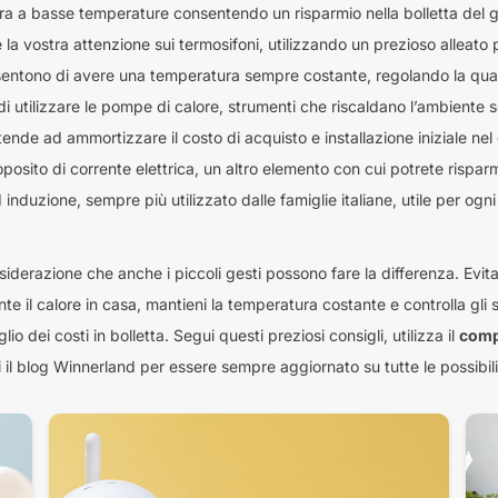
a a basse temperature consentendo un risparmio nella bolletta del g
la vostra attenzione sui termosifoni, utilizzando un prezioso alleato pe
nsentono di avere una temperatura sempre costante, regolando la quan
 di utilizzare le pompe di calore, strumenti che riscaldano l’ambiente s
i tende ad ammortizzare il costo di acquisto e installazione iniziale n
roposito di corrente elettrica, un altro elemento con cui potrete risparm
nduzione, sempre più utilizzato dalle famiglie italiane, utile per ogn
iderazione che anche i piccoli gesti possono fare la differenza. Evita
il calore in casa, mantieni la temperatura costante e controlla gli spi
o dei costi in bolletta. Segui questi preziosi consigli, utilizza il
compa
i il blog Winnerland per essere sempre aggiornato su tutte le possibili