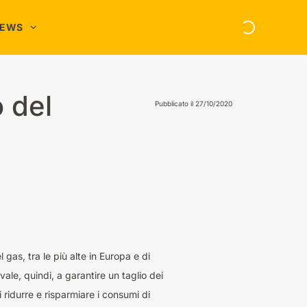
NEWS
asa e Famiglia
nergia
o del
Pubblicato il
27/10/2020
hopping Online
elefonia
 gas, tra le più alte in Europa e di
ale, quindi, a garantire un taglio dei
 ridurre e risparmiare i consumi di