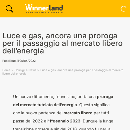
Luce e gas, ancora una proroga
per il passaggio al mercato libero
dell’energia
Pubblicato il
06/04/2022
Home
Consigli e News
Luce e gas, ancora una proroga per il passaggio al mercato
libero dell’energia
Un nuovo slittamento, l’ennesimo, porta una
proroga
del mercato tutelato dell’energia
. Questo significa
che la nuova partenza del
mercato libero
per tutti
passa dal 2022 all’
1°gennaio 2023
. Dunque la lunga
transizione prosegue sin dal 2018, quando fu per la