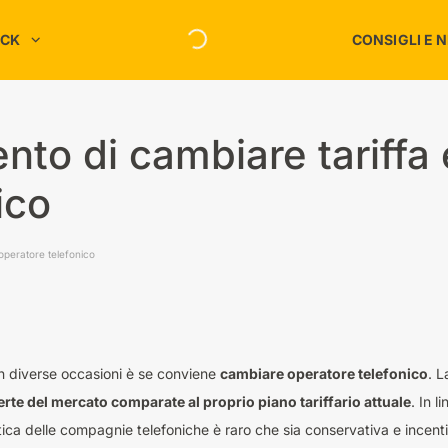
ACK
CONSIGLI E 
Risparmio C
Spesa
Intrattenimento
Risparmio E
to di cambiare tariffa 
Megastore
Risparmio S
Moda e Accessori
ico
Risparmio T
chi
Servizi
nessere
Sport
operatore telefonico
Ufficio
Informatica
Viaggi
in diverse occasioni è se conviene
cambiare operatore telefonico
. L
Tutti i negozi
erte del mercato comparate al proprio piano tariffario attuale
. In 
ica delle compagnie telefoniche è raro che sia conservativa e incentiv