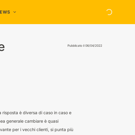
NEWS
asa e Famiglia
nergia
e
Pubblicato il
06/04/2022
hopping Online
elefonia
a risposta è diversa di caso in caso e
linea generale cambiare è quasi
ante per i vecchi clienti, si punta più