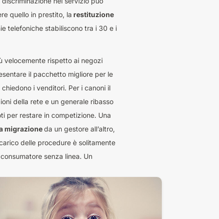
discriminazione nel servizio può
 quello in prestito, la
restituzione
 telefoniche stabiliscono tra i 30 e i
ù velocemente rispetto ai negozi
sentare il pacchetto migliore per le
hiedono i venditori. Per i canoni il
oni della rete e un generale ribasso
oti per restare in competizione. Una
lla migrazione
da un gestore all’altro,
i carico delle procedure è solitamente
l consumatore senza linea. Un