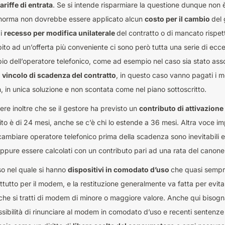
ariffe di entrata
. Se si intende risparmiare la questione dunque no
 norma non dovrebbe essere applicato alcun
costo per il cambio
del 
di
recesso per modifica unilaterale
del contratto o di mancato rispet
bito ad un’offerta più conveniente ci sono però tutta una serie di ecce
io dell’operatore telefonico, come ad esempio nel caso sia stato associ
e
vincolo di scadenza del contratto
, in questo caso vanno pagati i me
a
, in unica soluzione e non scontata come nel piano sottoscritto.
ere inoltre che se il gestore ha previsto un
contributo di attivazione
ito è di 24 mesi, anche se c’è chi lo estende a 36 mesi. Altra voce i
cambiare operatore telefonico prima della scadenza sono inevitabili e 
 oppure essere calcolati con un contributo pari ad una rata del canone
so nel quale si hanno
dispositivi in comodato d’uso
che quasi sempre
ttutto per il modem, e la restituzione generalmente va fatta per evit
che si tratti di modem di minore o maggiore valore. Anche qui bisogna
ossibilità di rinunciare al modem in comodato d’uso e recenti sentenze