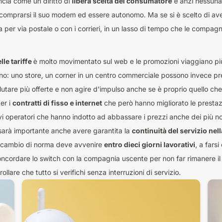
cia come un diritto di
libera scelta del consumatore
e anzi nessuna 
comprarsi il suo modem ed essere autonomo. Ma se si è scelto di avere
 per via postale o con i corrieri, in un lasso di tempo che le compagnie
le tariffe
è molto movimentato sul web e le promozioni viaggiano pi
no: uno store, un corner in un centro commerciale possono invece pre
utare più offerte e non agire d'impulso anche se è proprio quello che c
er i
contratti di fisso e internet
che però hanno migliorato le prestazi
uovi operatori che hanno indotto ad abbassare i prezzi anche dei più n
 sarà importante anche avere garantita la
continuità del servizio ne
 il cambio di norma deve avvenire
entro dieci giorni lavorativi
, a fars
ncordare lo switch con la compagnia uscente per non far rimanere i
lare che tutto si verifichi senza interruzioni di servizio.