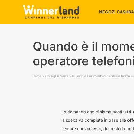
NEGOZI CASHB
Alimentari e 
Quando è il momen
Amici animali
Auto e Moto
operatore telefon
Bambini e Gio
Bellezza e Be
Home
Consigli e News
Quando è il momento di cambiare tariffa e 
Casa
Elettronica e 
La domanda che ci siamo posti tutti 
la scelta va compiuta in base alle
off
sempre conveniente, del resto la polit